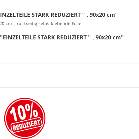
INZELTEILE STARK REDUZIERT " , 90x20 cm"
0 cm , rückseitig selbstklebende Folie
"EINZELTEILE STARK REDUZIERT " , 90x20 cm"
9 - 9 = ?
Ich ha
und stim
Mit * gek
Senden