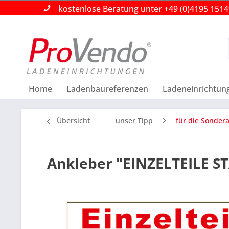
kostenlose Beratung unter +49 (0)4195 151
kostenlose Beratung unter +49 (0)4195 151
kostenlose Beratung unter +49 (0)4195 151
Home
Ladenbaureferenzen
Ladeneinrichtun
Übersicht
unser Tipp
für die Sonder
Ankleber "EINZELTEILE ST