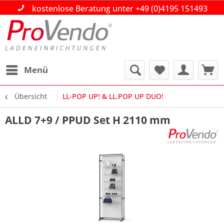
kostenlose Beratung unter +49 (0)4195 151493
kostenlose Beratung unter +49 (0)4195 151493
kostenlose Beratung unter +49 (0)4195 151493
Über 30 Jahre Ihr Partner im Gross- und
Über 30 Jahre Ihr Partner im Gross- und
Über 30 Jahre Ihr Partner im Gross- und
Einzelhandel!
Einzelhandel!
Einzelhandel!
Beratung|Planung|Ausführung
Beratung|Planung|Ausführung
Beratung|Planung|Ausführung
Menü
Übersicht
LL-POP UP! & LL.POP UP DUO!
ALLD 7+9 / PPUD Set H 2110 mm